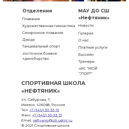
Отделения
МАУ ДО СШ
«Нефтяник»
Плавание
Новости
Художественная гимнастика
Синхронное плавание
Галерея
Дзюдо
О нас
Танцевальный спорт
Платные услуги
Восточное боевое
Бассейн
единоборство
Тренеры
АИС "МОЙ
СПОРТ"
СПОРТИВНАЯ ШКОЛА
«НЕФТЯНИК»
Ул. Сабурова, 7,
Ижевск, 426068, Россия
Тел:
+7 (3412) 33-33-13
Факс:
+7 (3412) 33-33-13
Email:
neftyanic@izh.udmr.ru
© 2021 Спортивная школа