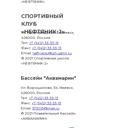
«НЕФТЯНИК».
СПОРТИВНЫЙ
КЛУБ
«НЕФТЯНИК-2»
Ул. Автозаводская, 2, Ижевск,
426000, Россия
Тел:
+7 (3412) 33-33-13
Факс:
+7 (3412) 33-33-13
Email:
neftyanic@izh.udmr.ru
© 2021 Спортивная школа
«НЕФТЯНИК-2».
Бассейн "Аквамарин"
Ул. Ворошилова, 34, Ижевск,
426000, Россия
Тел:
+7 (3412) 33-33-13
Факс:
+7 (3412) 33-33-13
Email:
573013@mail.ru
© 2021 Плавательный бассейн
«АКВАМАРИН»