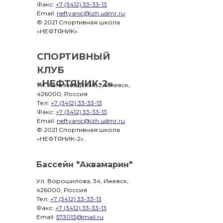
Факс:
+7 (3412) 33-33-13
Email:
neftyanic@izh.udmr.ru
© 2021 Спортивная школа
«НЕФТЯНИК».
СПОРТИВНЫЙ
КЛУБ
«НЕФТЯНИК-2»
Ул. Автозаводская, 2, Ижевск,
426000, Россия
Тел:
+7 (3412) 33-33-13
Факс:
+7 (3412) 33-33-13
Email:
neftyanic@izh.udmr.ru
© 2021 Спортивная школа
«НЕФТЯНИК-2».
Бассейн "Аквамарин"
Ул. Ворошилова, 34, Ижевск,
426000, Россия
Тел:
+7 (3412) 33-33-13
Факс:
+7 (3412) 33-33-13
Email:
573013@mail.ru