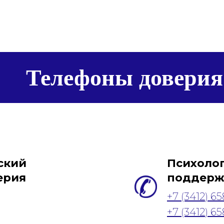
енеры
Платные услуги
Бассейн
О нас
Конта
Телефоны доверия
ский
Психоло
ерия
поддерж
+7 (3412) 6
+7 (3412) 6