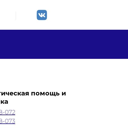
+7 (3412) 33-33-13
кты
номер телефона
администратора
гическая помощь и
ка
58-072
58-073