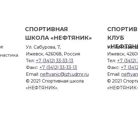
СПОРТИВНАЯ
СПОРТИ
ШКОЛА «НЕФТЯНИК»
КЛУБ
«НЕФТЯН
ие
Ул. Сабурова, 7,
Ул. Автозавод
Ижевск, 426068, Россия
Ижевск, 4260
настика
Тел:
+7 (3412) 33-33-13
Тел:
+7 (3412) 
Факс:
+7 (3412) 33-33-13
Факс:
+7 (3412
Email:
neftyanic@izh.udmr.ru
Email:
neftyan
© 2021 Спортивная школа
© 2021 Спорт
«НЕФТЯНИК».
«НЕФТЯНИК-2