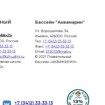
ВНЫЙ
Бассейн "Аквамарин"
Ул. Ворошилова, 34,
ИК-2»
ская, 2,
Ижевск, 426000, Россия
00, Россия
Тел:
+7 (3412) 33-33-13
33-33-13
Факс:
+7 (3412) 33-33-13
) 33-33-13
Email:
573013@mail.ru
ic@izh.udmr.ru
© 2021 Плавательный
ивная школа
бассейн «АКВАМАРИН»
».
+7 (3412) 33-33-13